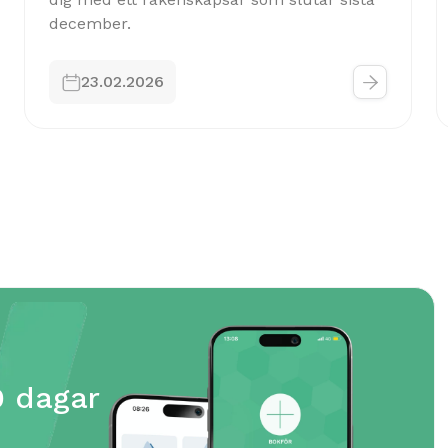
december.


23.02.2026
0 dagar