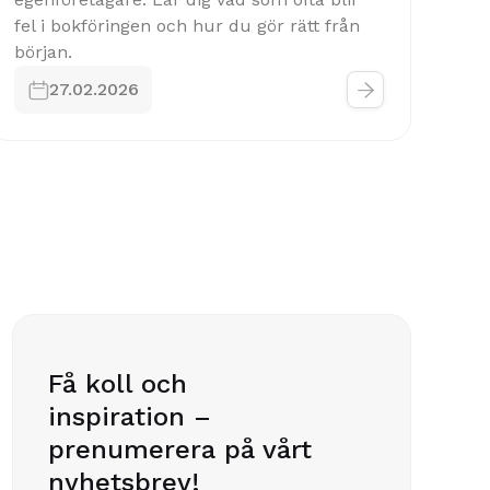
fel i bokföringen och hur du gör rätt från
början.


27.02.2026
Få koll och
inspiration –
prenumerera på vårt
nyhetsbrev!