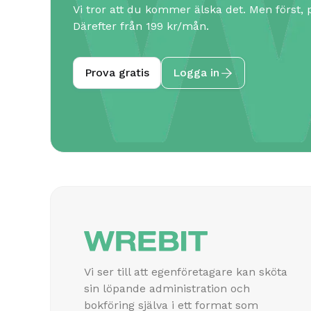
Vi tror att du kommer älska det. Men först, p
Därefter från 199 kr/mån.
Prova gratis
Logga in

Vi ser till att egenföretagare kan sköta
sin löpande administration och
bokföring själva i ett format som