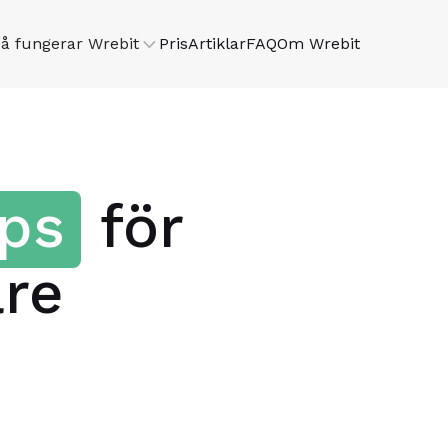
å fungerar Wrebit

Pris
Artiklar
FAQ
Om Wrebit
ips
för
are