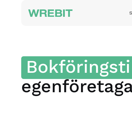
S
Bokföringst
egenföretag