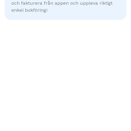
och fakturera från appen och uppleva riktigt
enkel bokföring!
provperiod
Idag
Skapa ett konto på webben, ladda ner appen, och få 