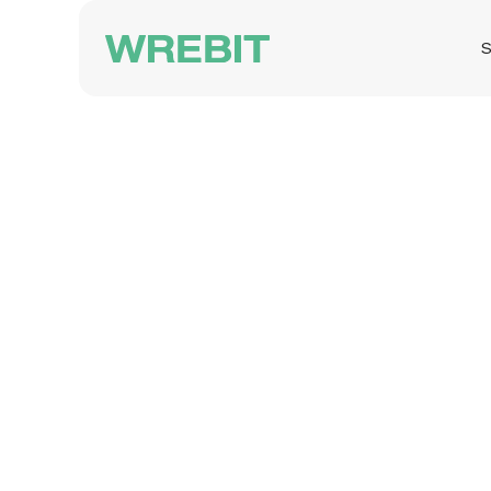
S
Om
Wrebit
appen för