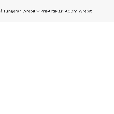
å fungerar Wrebit

Pris
Artiklar
FAQ
Om Wrebit
-