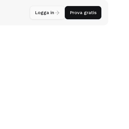
Logga in

Prova gratis