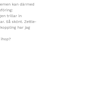
ystemen kan därmed
föring:
n trillar in
r. Så skönt. Zettle-
koppling har jag
 ihop?