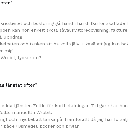
heten”
 kreativitet och bokföring gå hand i hand. Därför skaffade
appen kan hon enkelt sköta såväl kvittoredovisning, faktur
på uppdrag:
nkelheten och tanken att ha koll själv. Likaså att jag kan b
er mig.
 Wrebit, tycker du?
ag längtat efter”
de Ida tjänsten Zettle för kortbetalningar. Tidigare har ho
ettle manuellt i Wrebit:
lurigt och mycket att tänka på, framförallt då jag har försä
r både livsmedel, böcker och prylar.