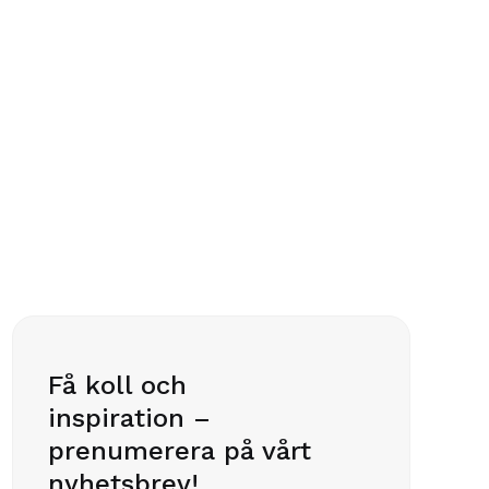
Terapeuten Jerusalem
– Jag trodde att jag skulle behöva skaffa
en revisor men så fick jag tips om Wrebit!


30.09.2025
Få koll och
inspiration –
prenumerera på vårt
nyhetsbrev!