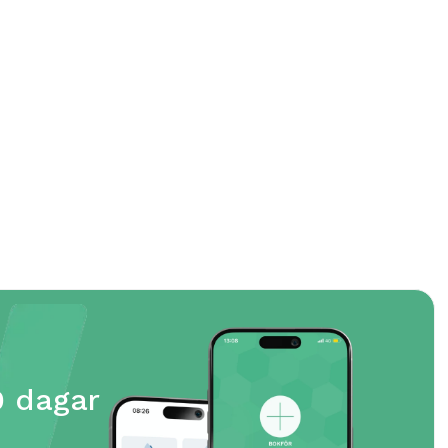
Löfskog Trädgård
Att hantera bokföring och ekonomi kändes
överväldigande till en början, men som tur
var tipsade min syster mig om Wrebit.


18.12.2025
0 dagar