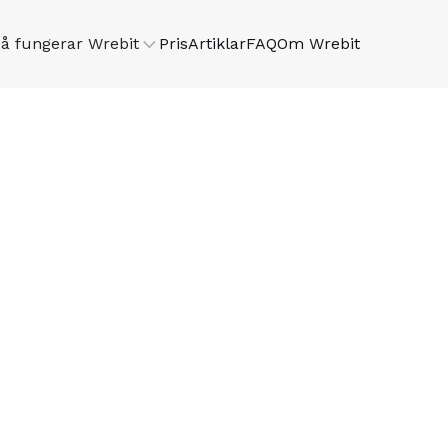
å fungerar Wrebit

Pris
Artiklar
FAQ
Om Wrebit