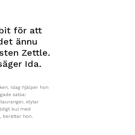
it för att
 det ännu
sten Zettle.
säger Ida.
ken. Idag hjälper hon
ågade satsa:
stauranger, stylar
ldigt kul med
, berättar hon.