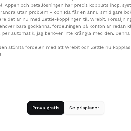
el. Appen och betallösningen har precis kopplats ihop, s
ndra utan problem – och Ida får en ännu smidigare bok
re det är nu med Zettle-kopplingen till Wrebit. Försäljninge
ehöver bara godkänna, fördelningen på konton är redan kla
å per automatik, jag behöver inte krångla med den. Denna 
 den största fördelen med att Wrebit och Zettle nu kopplas
!
Prova gratis
Se prisplaner