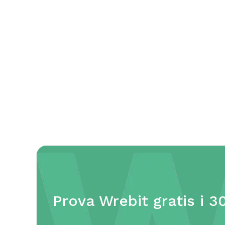
Appen gör att jag har full koll på
min ekonomi – och mer tid till
det som är viktigt
Anneli - Varumärkesstrateg & Art director


29.10.2025
Prova Wrebit gratis i 3