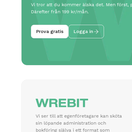
Vi tror att du kommer älska det. Men först, p
Därefter från 199 kr/mån.
Prova gratis
Logga in

Vi ser till att egenföretagare kan sköta
sin löpande administration och
bokföring själva i ett format som