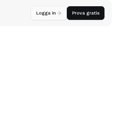
Logga in

Prova gratis