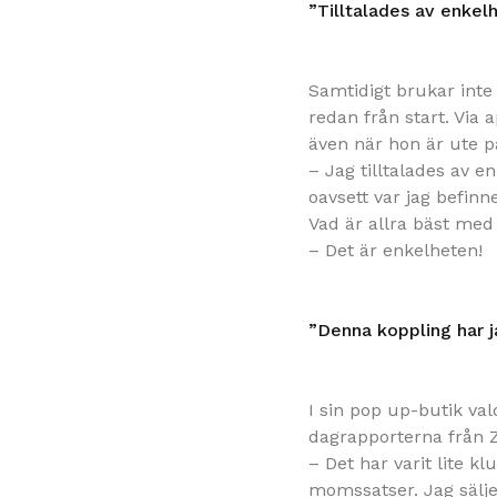
”Tilltalades av enkel
Samtidigt brukar inte
redan från start. Via 
även när hon är ute 
– Jag tilltalades av e
oavsett var jag befinn
Vad är allra bäst med
– Det är enkelheten!
”Denna koppling har j
I sin pop up-butik val
dagrapporterna från Z
– Det har varit lite k
momssatser. Jag sälje